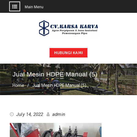
Main Menu
Skip
to
content
HUBUNGI KAMI
Jual Mesin HDPE Manual (5)
Home
Jual Mesin HDPE Manual (5)
July 14, 2022
admin