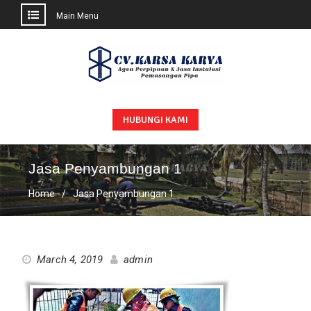
Main Menu
Skip
to
content
HUBUNGI KAMI
Jasa Penyambungan 1
Home
Jasa Penyambungan 1
March 4, 2019
admin