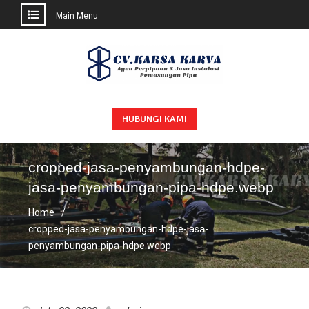
Main Menu
Skip
to
content
HUBUNGI KAMI
cropped-jasa-penyambungan-hdpe-
jasa-penyambungan-pipa-hdpe.webp
Home
cropped-jasa-penyambungan-hdpe-jasa-
penyambungan-pipa-hdpe.webp